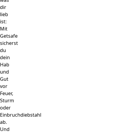
w
a
s
d
i
r
l
i
e
b
i
s
t
:
M
i
t
G
e
t
s
a
f
e
s
i
c
h
e
r
s
t
d
u
d
e
i
n
H
a
b
u
n
d
G
u
t
v
o
r
F
e
u
e
r
,
S
t
u
r
m
o
d
e
r
E
i
n
b
r
u
c
h
d
i
e
b
s
t
a
h
l
a
b
.
U
n
d