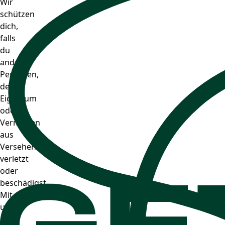
Wir
schützen
dich,
falls
du
andere
Personen,
deren
Eigentum
oder
Vermögen
aus
Versehen
verletzt
oder
beschädigst.
Mit
uns
an