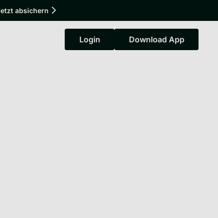
etzt absichern
Login
Download App
Login
Download App