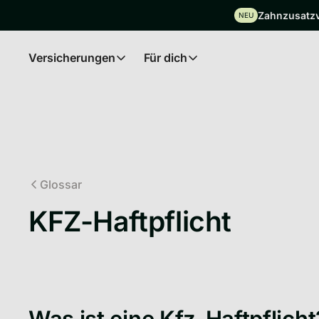
Zahnzusatzve
NEU
Versicherungen
Für dich
Insurances
For you
Glossar
KFZ-Haftpflicht
Was ist eine Kfz-Haftpflicht