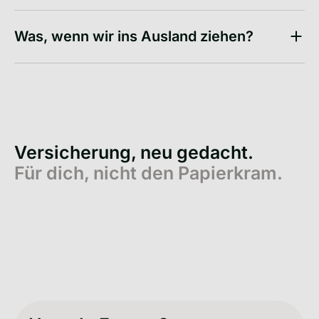
Was, wenn wir ins Ausland ziehen?
Versicherung, neu gedacht.
Für dich, nicht den Papierkram.
Eine App. All deine
Scha
Versicherungen.
24/7