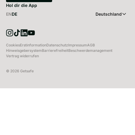
Hol dir die App
EN
DE
Deutschland
Cookies
Erstinformation
Datenschutz
Impressum
AGB
Hinweisgebersystem
Barrierefreiheit
Beschwerdemanagement
Vertrag widerrufen
©
2026
Getsafe