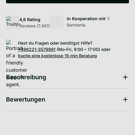
In Kooperation mit
In Kooperation mit
In Kooperation mit
4,6 Rating
Nürnberger
LV1871
Barmenia
Discover Getsafe on trustpilot
Reviews (
7.461
)
Hast du Fragen oder benötigst Hilfe?
+496221-3579991
(Mo-Fri, 9:00 – 17:00) oder
buche eine kostenlose 15-min Beratung
Beschreibung
Bewertungen