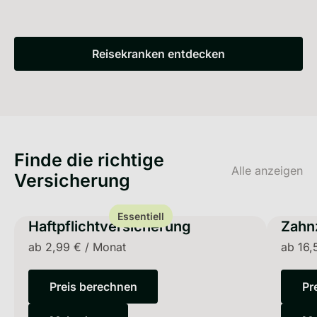
Reisekranken entdecken
Reisekranken entdecken
Finde die richtige
Alle anzeigen
Versicherung
Essentiell
Haftpflichtversicherung
Zahn
ab
2,99 €
/
Monat
ab
16,
Preis berechnen
Pr
Preis berechnen