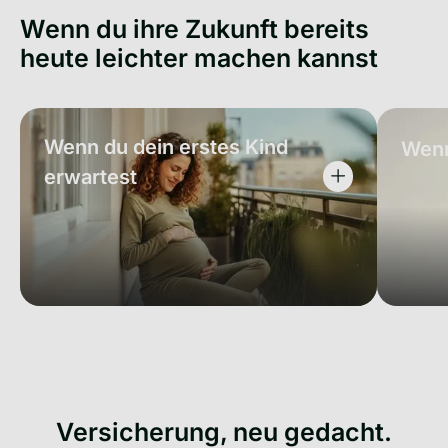
Wenn du ihre Zukunft bereits
heute leichter machen kannst
Wenn du dein erstes Kind
Wenn
erwartest
Versicherung, neu gedacht.