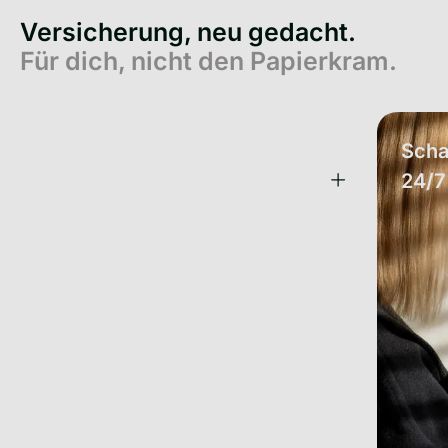
Versicherung, neu gedacht.
Für dich, nicht den Papierkram.
Eine App. All deine
Scha
Versicherungen.
24/7