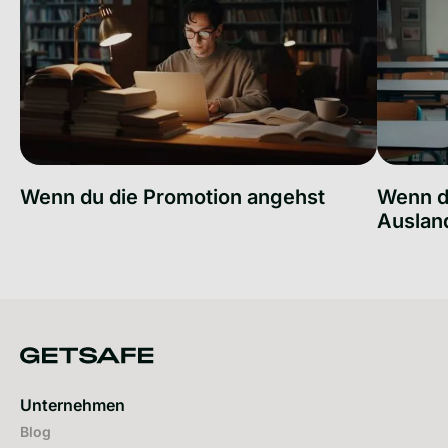
Wenn du die Promotion angehst
Wenn du
Auslan
Wenn du die Promotion angehst
Wenn du f
Unternehmen
Blog