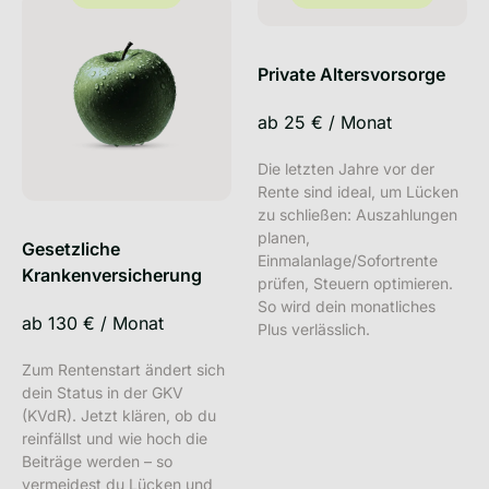
Private Altersvorsorge
ab
25 €
/
Monat
Die letzten Jahre vor der
Rente sind ideal, um Lücken
zu schließen: Auszahlungen
planen,
Gesetzliche
Einmalanlage/Sofortrente
Krankenversicherung
prüfen, Steuern optimieren.
So wird dein monatliches
ab
130 €
/
Monat
Plus verlässlich.
Zum Rentenstart ändert sich
dein Status in der GKV
(KVdR). Jetzt klären, ob du
reinfällst und wie hoch die
Beiträge werden – so
vermeidest du Lücken und