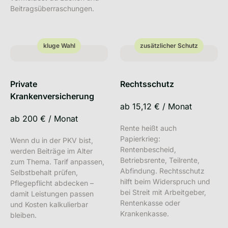
Beitragsüberraschungen.
kluge Wahl
zusätzlicher Schutz
kluge Wahl
zusätzlicher Schutz
Private
Rechtsschutz
Krankenversicherung
ab
15,12 €
/
Monat
ab
200 €
/
Monat
Rente heißt auch
Papierkrieg:
Wenn du in der PKV bist,
Rentenbescheid,
werden Beiträge im Alter
Betriebsrente, Teilrente,
zum Thema. Tarif anpassen,
Abfindung. Rechtsschutz
Selbstbehalt prüfen,
hilft beim Widerspruch und
Pflegepflicht abdecken –
bei Streit mit Arbeitgeber,
damit Leistungen passen
Rentenkasse oder
und Kosten kalkulierbar
Krankenkasse.
bleiben.