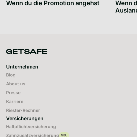
Wenn du die Promotion angehst
Wenn du
Auslan
Wenn du die Promotion angehst
Wenn du f
Unternehmen
Blog
About us
Presse
Karriere
Riester-Rechner
Versicherungen
Haftpflichtversicherung
Zahnzusatzversicherung
NEU