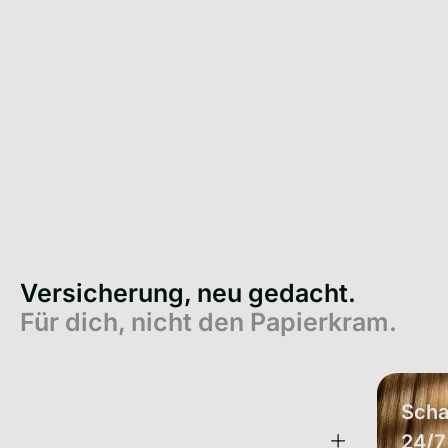
Versicherung, neu gedacht.
Für dich, nicht den Papierkram.
Eine App. All deine
Scha
Versicherungen.
24/7