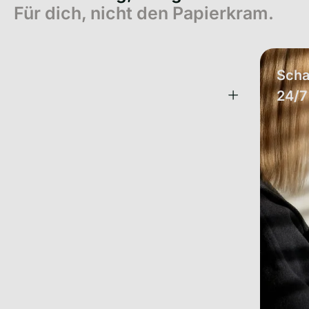
Für dich, nicht den Papierkram.
Eine App. All deine
Scha
Versicherungen.
24/7