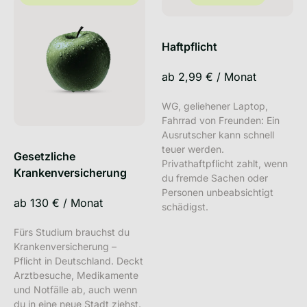
Haftpflicht
ab
2,99 €
/
Monat
WG, geliehener Laptop,
Fahrrad von Freunden: Ein
Ausrutscher kann schnell
teuer werden.
Gesetzliche
Privathaftpflicht zahlt, wenn
Krankenversicherung
du fremde Sachen oder
Personen unbeabsichtigt
ab
130 €
/
Monat
schädigst.
Fürs Studium brauchst du
Krankenversicherung –
Pflicht in Deutschland. Deckt
Arztbesuche, Medikamente
und Notfälle ab, auch wenn
du in eine neue Stadt ziehst.