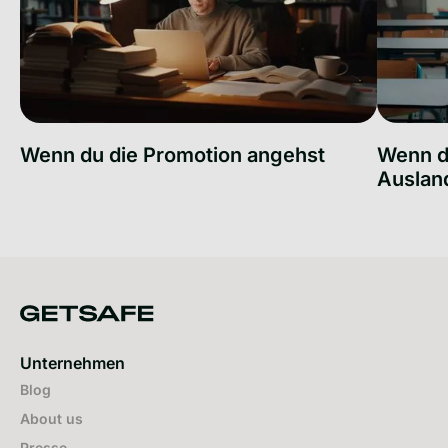
Wenn du die Promotion angehst
Wenn du
Auslan
Wenn du die Promotion angehst
Wenn du f
Unternehmen
Blog
About us
Presse