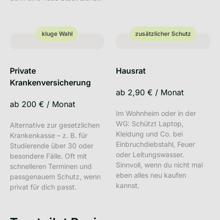
kluge Wahl
zusätzlicher Schutz
kluge Wahl
zusätzlicher Schutz
Private
Hausrat
Krankenversicherung
ab
2,90 €
/
Monat
ab
200 €
/
Monat
Im Wohnheim oder in der
WG: Schützt Laptop,
Alternative zur gesetzlichen
Kleidung und Co. bei
Krankenkasse – z. B. für
Einbruchdiebstahl, Feuer
Studierende über 30 oder
oder Leitungswasser.
besondere Fälle. Oft mit
Sinnvoll, wenn du nicht mal
schnelleren Terminen und
eben alles neu kaufen
passgenauem Schutz, wenn
kannst.
privat für dich passt.