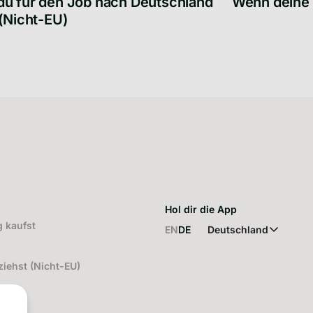
u für den Job nach Deutschland
Wenn deine 
 (Nicht-EU)
Wenn deine Aus
für den Job nach Deutschland ziehst (Nicht-EU)
Hol dir die App
 kaufst
EN
DE
Deutschland
iehst (Nicht-EU)