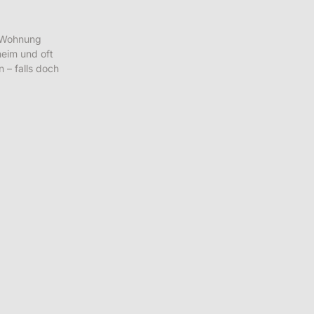
e Wohnung
heim und oft
 – falls doch