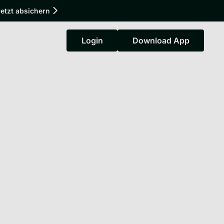
etzt absichern
Login
Download App
Login
Download App