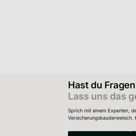
Schadenservice –
100
jederzeit, 24/7
Eng
Hast du Fragen
Lass uns das g
Sprich mit einem Experten, de
Versicherungskauderwelsch. K