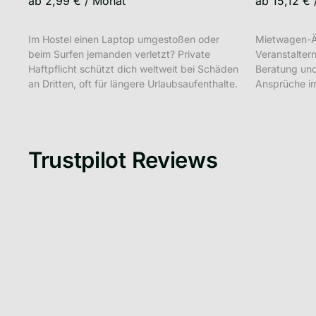
ab
2,99 €
/
Monat
ab
15,12 €
Im Hostel einen Laptop umgestoßen oder
Mietwagen-Är
beim Surfen jemanden verletzt? Private
Veranstaltern
Haftpflicht schützt dich weltweit bei Schäden
Beratung und
an Dritten, oft für längere Urlaubsaufenthalte.
Ansprüche im
Trustpilot Reviews