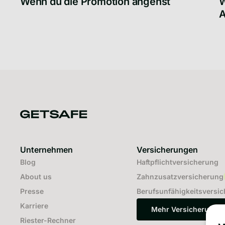
Wenn du die Promotion angehst
W
A
Wenn du die Promotion angehst
W
Unternehmen
Versicherungen
Blog
Haftpflichtversicherung
About us
Zahnzusatzversicherung
Presse
Berufsunfähigkeitsversi
Karriere
Mehr Versicherunge
Mehr Vers
Riester-Rechner