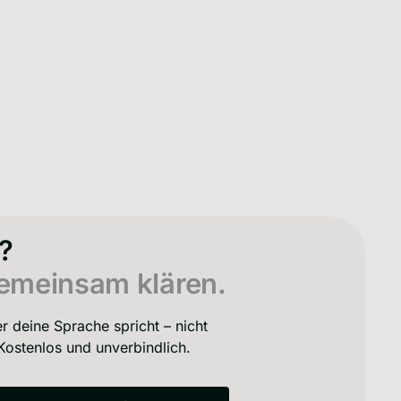
% digital, 100% auf
Safepoi
lisch
Sparen.
?
emeinsam klären.
r deine Sprache spricht – nicht
ostenlos und unverbindlich.