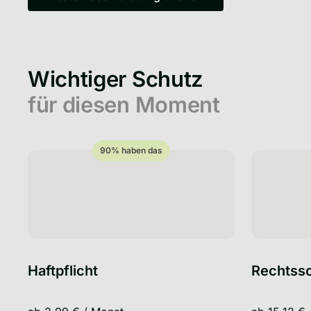
Kostenlose Beratung buchen
Wichtiger Schutz
für diesen Moment
90% haben das
kluge Wahl
90% haben das
Haftpflicht
Rechtss