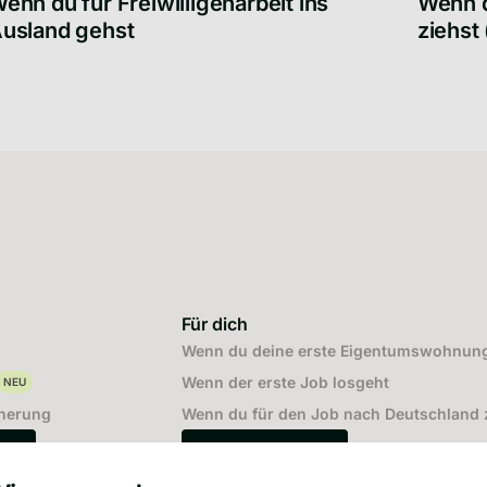
enn du für Freiwilligenarbeit ins
Wenn d
usland gehst
ziehst
enn du für Freiwilligenarbeit ins Ausland gehst
Wenn du 
Für dich
Wenn du deine erste Eigentumswohnung
Wenn der erste Job losgeht
NEU
cherung
Wenn du für den Job nach Deutschland z
n
Mehr für dich
icherungen
Mehr für dich