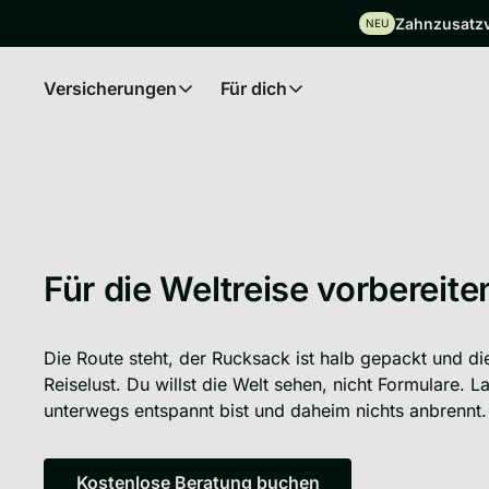
Zahnzusatzve
NEU
Versicherungen
Für dich
Insurances
For you
Für die Weltreise vorbereite
Die Route steht, der Rucksack ist halb gepackt und di
Reiselust. Du willst die Welt sehen, nicht Formulare. 
unterwegs entspannt bist und daheim nichts anbrennt.
Kostenlose Beratung buchen