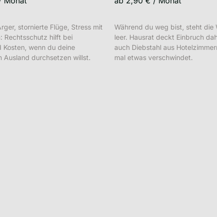
/
Monat
ab
2,90 €
/
Monat
ger, stornierte Flüge, Stress mit
Während du weg bist, steht di
: Rechtsschutz hilft bei
leer. Hausrat deckt Einbruch da
 Kosten, wenn du deine
auch Diebstahl aus Hotelzimmern
 Ausland durchsetzen willst.
mal etwas verschwindet.