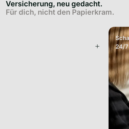
Versicherung, neu gedacht.
Für dich, nicht den Papierkram.
Eine App. All deine
Scha
Versicherungen.
24/7