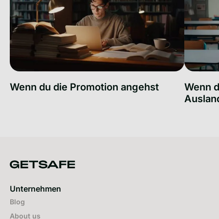
Wenn du die Promotion angehst
Wenn du
Auslan
Wenn du die Promotion angehst
Wenn du f
Unternehmen
Blog
About us