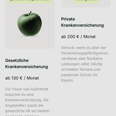
Private
Krankenversicherung
ab
200 €
/
Monat
Sinnvoll, wenn du über der
Versicherungspflichtgrenze
verdienst oder flexiblere
Gesetzliche
Leistungen willst. Häufig
Krankenversicherung
schnellere Termine und
passender Schutz für
ab
130 €
/
Monat
Expats.
Für Visum und Aufenthalt
brauchst du eine
Krankenversicherung. Als
Angestellte:r passt die
gesetzliche oft am besten: