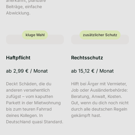
anerkannt, planbare
Beiträge, einfache
Abwicklung.
kluge Wahl
zusätzlicher Schutz
kluge Wahl
zusätzlicher Schutz
Haftpflicht
Rechtsschutz
ab
2,99 €
/
Monat
ab
15,12 €
/
Monat
Deckt Schäden, die du
Hilft bei Ärger mit Vermieter,
anderen versehentlich
Job oder Ausländerbehörde:
zufügst – vom kaputten
Beratung, Anwalt, Kosten.
Parkett in der Mietwohnung
Gut, wenn du dich noch nicht
bis zum teuren Fahrrad
durch alle deutschen Regeln
deines Kollegen. In
gekämpft hast.
Deutschland quasi Standard.