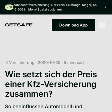
Zahnzusatzversicherung: Der Preis-Leistungs-Sieger, ab
NEU
16,50€ im Monat | Jetzt absichern
Download App
Download App
Versicherung
·
2020-10-25
·
5
min read
Wie setzt sich der Preis
einer Kfz-Versicherung
zusammen?
So beeinflussen Automodell und