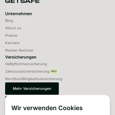
Unternehmen
Blog
About us
Presse
Karriere
Riester-Rechner
Versicherungen
Haftpflichtversicherung
Zahnzusatzversicherung
NEU
Berufsunfähigkeitsversicherung
Mehr Versicherungen
Mehr Versicherungen
Für dich
Wenn du deine erste Eigentumswohnung kaufst
Wir verwenden Cookies
Wenn der erste Job losgeht