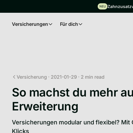
Zahnzusatzve
NEU
Versicherungen
Für dich
Insurances
For you
Versicherung
·
2021-01-29
·
2
min read
So machst du mehr aus
Erweiterung
Versicherungen modular und flexibel? Mit 
Klicks