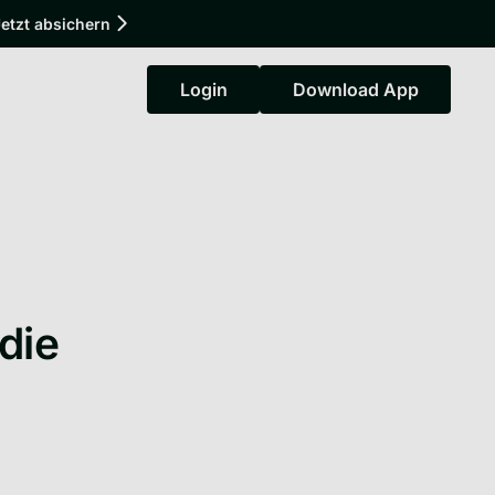
etzt absichern
Login
Download App
Login
Download App
die